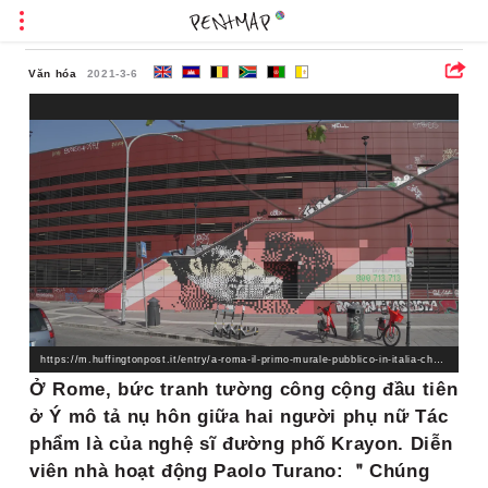
Văn hóa
2021-3-6
https://m.huffingtonpost.it/entry/a-roma-il-primo-murale-pubblico-in-italia-che-raffigura-un-bacio-tra-due-donne_it_603cc386c5b6d7794ae06f08?utm_hp_ref=it-homepage
Ở Rome, bức tranh tường công cộng đầu tiên
ở Ý mô tả nụ hôn giữa hai người phụ nữ Tác
phẩm là của nghệ sĩ đường phố Krayon. Diễn
viên nhà hoạt động Paolo Turano: ＂Chúng