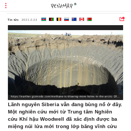
Tin tức
2021-2-24
https://earther.gizmodo.com/methane-is-blowing-more-holes-in-the-arctic-1846242991
Lãnh nguyên Siberia vẫn đang bùng nổ ở đây.
Một nghiên cứu mới từ Trung tâm Nghiên
cứu Khí hậu Woodwell đã xác định được ba
miệng núi lửa mới trong lớp băng vĩnh cửu