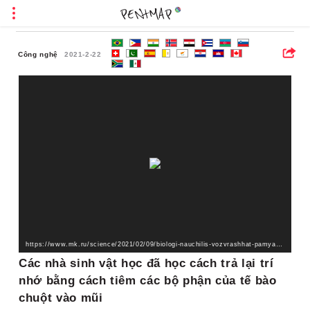
Công nghệ
2021-2-22
https://www.mk.ru/science/2021/02/09/biologi-nauchilis-vozvrashhat-pamyat-vvodya-v-nos-chasti-kletok-myshey.html
Các nhà sinh vật học đã học cách trả lại trí
nhớ bằng cách tiêm các bộ phận của tế bào
chuột vào mũi