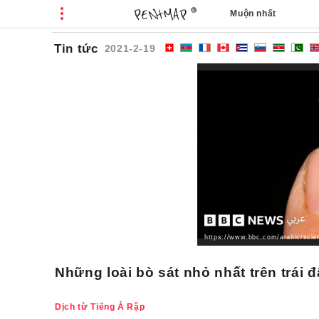
Muộn nhất
Cá
Tin tức
2021-2-19
https://www.bbc.com/arabic/scie
Những loài bò sát nhỏ nhất trên trái
Dịch từ Tiếng Ả Rập