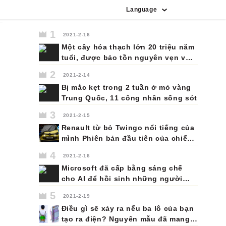
Language
Tiếng Tây Ban Nha
Tiếng Bồ Đào Nha
Tiếng Indonesia
Tiếng Ả Rập
Tiếng Pháp
Tiếng Nhật
Tiếng Đức
Tiếng Anh
Tiếng Nga
Tiếng Hàn
Tiếng Việt
Tiếng Ý
1
2021-2-16
Một cây hóa thạch lớn 20 triệu năm
tuổi, được bảo tồn nguyên vẹn với
cành và rễ của nó, đã được tìm thấy
2
2021-2-14
trên đảo Lesvos của Hy Lạp.
Bị mắc kẹt trong 2 tuần ở mỏ vàng
Trung Quốc, 11 công nhân sống sót
3
2021-2-15
Renault từ bỏ Twingo nổi tiếng của
mình Phiên bản đầu tiên của chiếc
xe mini đa dụng và kinh tế này đã
4
2021-2-16
được ra mắt thành công vào năm
Microsoft đã cấp bằng sáng chế
1992. Thế hệ thứ ba hiện đang có
cho AI để hồi sinh những người
mặt trên thị trường sẽ là thế hệ
thân yêu đã chết của bạn dưới
cuối cùng.
5
2021-2-19
dạng chatbot
Điều gì sẽ xảy ra nếu ba lô của bạn
tạo ra điện? Nguyên mẫu đã mang