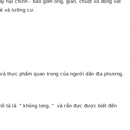
gây hại chính - bao gồm ong, gián, chuột và động vật
át và lưỡng cư.
n và thực phẩm quan trọng của người dân địa phương.
 mô tả là ＂khủng long,＂ và rắn đực được biết đến