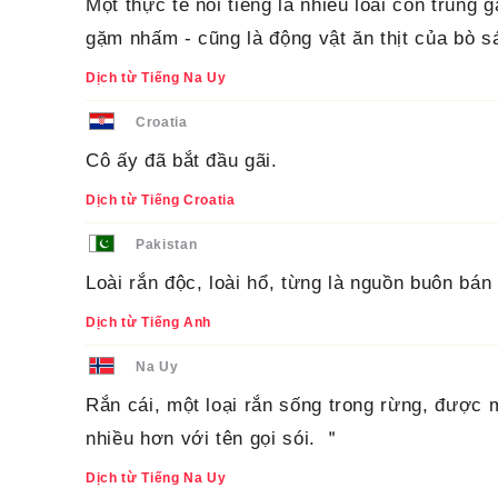
Một thực tế nổi tiếng là nhiều loài côn trùng 
gặm nhấm - cũng là động vật ăn thịt của bò s
Dịch từ Tiếng Na Uy
Croatia
Cô ấy đã bắt đầu gãi.
Dịch từ Tiếng Croatia
Pakistan
Loài rắn độc, loài hổ, từng là nguồn buôn bá
Dịch từ Tiếng Anh
Na Uy
Rắn cái, một loại rắn sống trong rừng, được
nhiều hơn với tên gọi sói. ＂
Dịch từ Tiếng Na Uy