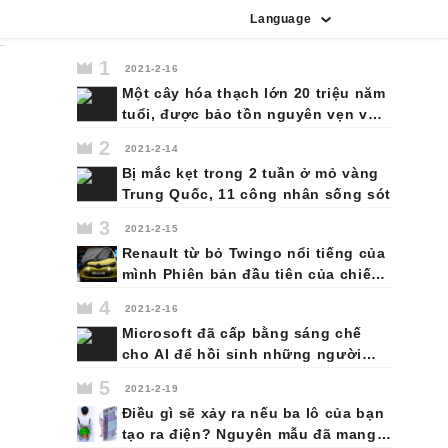
Language
Tiếng Tây Ban Nha
Tiếng Bồ Đào Nha
Tiếng Indonesia
Tiếng Ả Rập
Tiếng Pháp
Tiếng Nhật
Tiếng Đức
Tiếng Anh
Tiếng Nga
Tiếng Hàn
Tiếng Việt
Tiếng Ý
1
2021-2-16
Một cây hóa thạch lớn 20 triệu năm
tuổi, được bảo tồn nguyên vẹn với
cành và rễ của nó, đã được tìm thấy
2
2021-2-14
trên đảo Lesvos của Hy Lạp.
Bị mắc kẹt trong 2 tuần ở mỏ vàng
Trung Quốc, 11 công nhân sống sót
3
2021-2-15
Renault từ bỏ Twingo nổi tiếng của
mình Phiên bản đầu tiên của chiếc
xe mini đa dụng và kinh tế này đã
4
2021-2-16
được ra mắt thành công vào năm
Microsoft đã cấp bằng sáng chế
1992. Thế hệ thứ ba hiện đang có
cho AI để hồi sinh những người
mặt trên thị trường sẽ là thế hệ
thân yêu đã chết của bạn dưới
cuối cùng.
5
2021-2-19
dạng chatbot
Điều gì sẽ xảy ra nếu ba lô của bạn
tạo ra điện? Nguyên mẫu đã mang