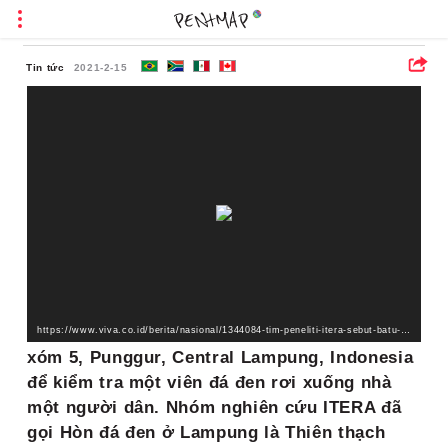
Tin tức
2021-2-15
https://www.viva.co.id/berita/nasional/1344084-tim-peneliti-itera-sebut-batu-hitam-di-lampung-adalah-meteorit?headline=3
xóm 5, Punggur, Central Lampung, Indonesia
để kiểm tra một viên đá đen rơi xuống nhà
một người dân. Nhóm nghiên cứu ITERA đã
gọi Hòn đá đen ở Lampung là Thiên thạch