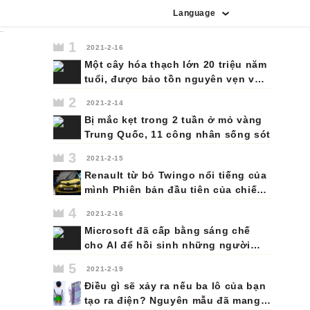
Language
Tiếng Tây Ban Nha
Tiếng Bồ Đào Nha
Tiếng Indonesia
Tiếng Ả Rập
Tiếng Pháp
Tiếng Nhật
Tiếng Đức
Tiếng Anh
Tiếng Nga
Tiếng Hàn
Tiếng Việt
Tiếng Ý
1
2021-2-16
Một cây hóa thạch lớn 20 triệu năm
tuổi, được bảo tồn nguyên vẹn với
cành và rễ của nó, đã được tìm thấy
2
2021-2-14
trên đảo Lesvos của Hy Lạp.
Bị mắc kẹt trong 2 tuần ở mỏ vàng
Trung Quốc, 11 công nhân sống sót
3
2021-2-15
Renault từ bỏ Twingo nổi tiếng của
mình Phiên bản đầu tiên của chiếc
xe mini đa dụng và kinh tế này đã
4
2021-2-16
được ra mắt thành công vào năm
Microsoft đã cấp bằng sáng chế
1992. Thế hệ thứ ba hiện đang có
cho AI để hồi sinh những người
mặt trên thị trường sẽ là thế hệ
thân yêu đã chết của bạn dưới
cuối cùng.
5
2021-2-19
dạng chatbot
Điều gì sẽ xảy ra nếu ba lô của bạn
tạo ra điện? Nguyên mẫu đã mang