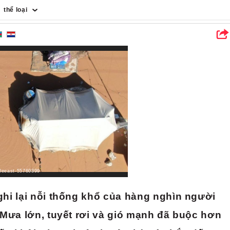
thể loại
c môn thể thao
Công nghệ
Mọi người
Khoa học
Văn hóa
Trái đất
Tin tức
đồ ăn
dleeast-55760399
hi lại nỗi thống khổ của hàng nghìn người
 Mưa lớn, tuyết rơi và gió mạnh đã buộc hơn