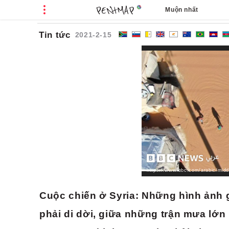
Muộn nhất
Cá
Tin tức
2021-2-15
https://www.bbc.com/arabic/mid
Cuộc chiến ở Syria: Những hình ảnh g
phải di dời, giữa những trận mưa lớn