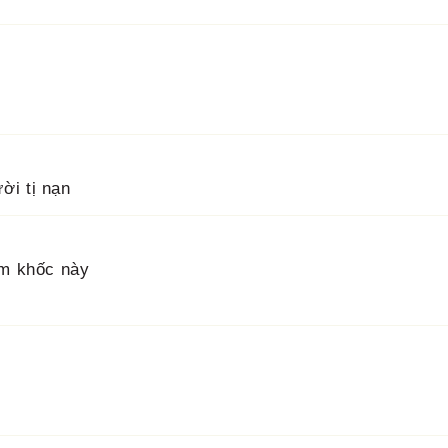
ời tị nạn
ảm khốc này