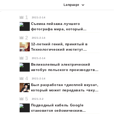
Language
индонезийский
португальский
французский
вьетнамский
итальянский
английский
испанский
корейский
немецкий
японский
арабский
русский
1
2021-2-14
Съемка пейзажа лучшего
фотографа мира, который
агрессивно наводит камеру в
2
2021-2-14
более опасной ситуации, чем
12-летний гений, принятый в
каскадер.
Технологический институт
Джорджии, мечтает отправиться
3
2021-2-14
на Марс
Великолепный электрический
автобус польского производства
доминирует на европейском
4
2021-2-14
рынке
Был разработан «дисплей вкуса»,
который может передавать «вкус»
в отдаленные места.
5
2021-3-2
«Демонстрация вкуса»,
Подводный кабель Google
разработанная в японском
становится сейсмическим
университете, создается путем