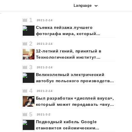
Language
индонезийский
португальский
французский
вьетнамский
итальянский
английский
испанский
корейский
немецкий
японский
арабский
русский
1
2021-2-14
Съемка пейзажа лучшего
фотографа мира, который
агрессивно наводит камеру в
2
2021-2-14
более опасной ситуации, чем
12-летний гений, принятый в
каскадер.
Технологический институт
Джорджии, мечтает отправиться
3
2021-2-14
на Марс
Великолепный электрический
автобус польского производства
доминирует на европейском
4
2021-2-14
рынке
Был разработан «дисплей вкуса»,
который может передавать «вкус»
в отдаленные места.
5
2021-3-2
«Демонстрация вкуса»,
Подводный кабель Google
разработанная в японском
становится сейсмическим
университете, создается путем