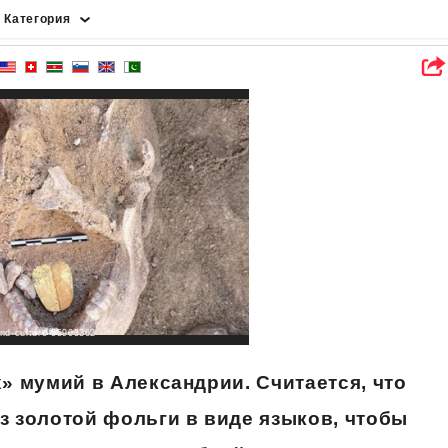
Категория
Спортивный
земной шар
Технологии
Культура
Новости
Наука
люди
Еда
and-culture-55903362
» мумий в Александрии. Считается, что
з золотой фольги в виде языков, чтобы