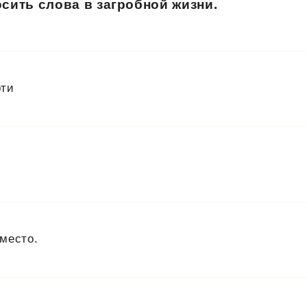
сить слова в загробной жизни.
рти
 место.