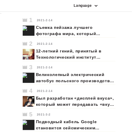
Language
индонезийский
португальский
французский
вьетнамский
итальянский
английский
испанский
корейский
немецкий
японский
арабский
русский
1
2021-2-14
Съемка пейзажа лучшего
фотографа мира, который
агрессивно наводит камеру в
2
2021-2-14
более опасной ситуации, чем
12-летний гений, принятый в
каскадер.
Технологический институт
Джорджии, мечтает отправиться
3
2021-2-14
на Марс
Великолепный электрический
автобус польского производства
доминирует на европейском
4
2021-2-14
рынке
Был разработан «дисплей вкуса»,
который может передавать «вкус»
в отдаленные места.
5
2021-3-2
«Демонстрация вкуса»,
Подводный кабель Google
разработанная в японском
становится сейсмическим
университете, создается путем