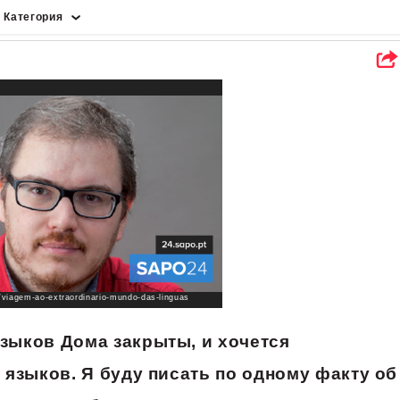
Категория
Спортивный
земной шар
Технологии
Культура
Новости
Наука
люди
Еда
s/viagem-ao-extraordinario-mundo-das-linguas
зыков Дома закрыты, и хочется
 языков. Я буду писать по одному факту об