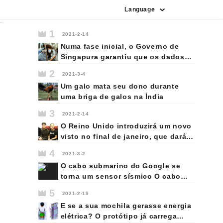
Language
vietnamita
português
indonésio
espanhol
coreano
japonês
francês
italiano
alemão
inglês
russo
árabe
1
2021-2-14
Numa fase inicial, o Governo de
Singapura garantiu que os dados
dos cidadãos iriam ser usados
2
2021-3-4
apenas para combater a pandemia.
Um galo mata seu dono durante
No entanto, o próprio Governo já
uma briga de galos na Índia
veio admitir que informações do
sistema de rastreamento de
3
2021-2-14
contactos foram utilizadas para
O Reino Unido introduzirá um novo
uma investigação de assassinato.
visto no final de janeiro, que dará a
5,4 milhões de residentes de Hong
4
2021-3-2
Kong - impressionantes 70% da
O cabo submarino do Google se
população do território - o direito
torna um sensor sísmico O cabo
de vir morar no Reino Unido e,
submarino de fibra ótica 'Curie' do
eventualmente, tornar-se cidadãos.
5
2021-2-19
Google, conectando a Califórnia ao
<B
E se a sua mochila gerasse energia
Chile, torna-se um sensor sísmico e
elétrica? O protótipo já carrega
para tsunamis.