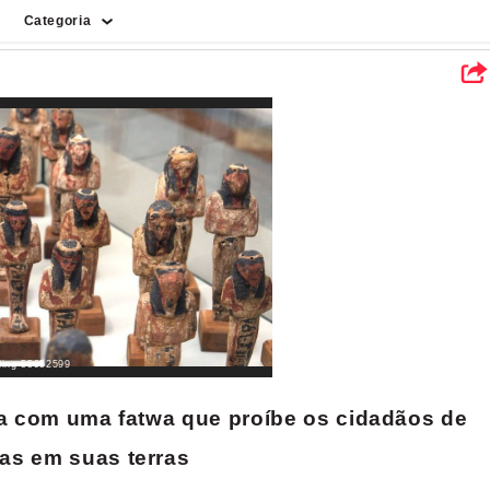
Categoria
Tecnologia
Ambiente
Esportes
Pessoas
Comida
Ciência
Cultura
Notícia
ding-55952599
ica com uma fatwa que proíbe os cidadãos de
as em suas terras