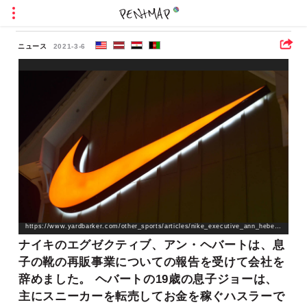
ニュース
2021-3-6
https://www.yardbarker.com/other_sports/articles/nike_executive_ann_hebert_leaves_comp[…]port_about_her_sons_shoe_reselling_business/s1_127_34240070
ナイキのエグゼクティブ、アン・ヘバートは、息
子の靴の再販事業についての報告を受けて会社を
辞めました。 ヘバートの19歳の息子ジョーは、
主にスニーカーを転売してお金を稼ぐハスラーで