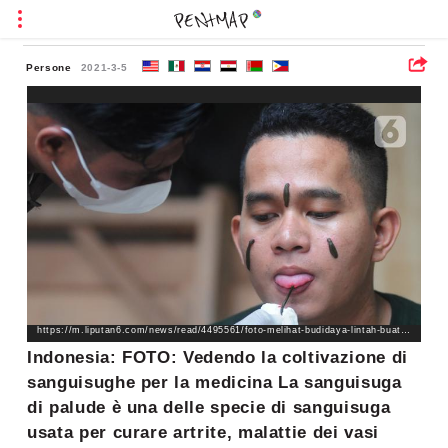
Persone
2021-3-5
https://m.liputan6.com/news/read/4495561/foto-melihat-budidaya-lintah-buat-pengobatan?medium=Headline__mobile&campaign=Headline_click_6&page=1
Indonesia: FOTO: Vedendo la coltivazione di
sanguisughe per la medicina La sanguisuga
di palude è una delle specie di sanguisuga
usata per curare artrite, malattie dei vasi