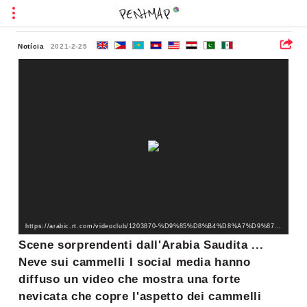
Notícia
2021-2-25
https://arabic.rt.com/videoclub/1203870-%D9%85%D8%B4%D8%A7%D9%87%D8%AF-%D9%85%D9%81%D8%A7%D8%AC%D8%A6%D8%A9-%D9%85%D9%86-%D8%A7%D9%84%D8%B3%D8%B9%D9%88%D8%AF%D9%8A%D8%A9-%D8%AB%D9%84%D9%88%D8%AC-%D8%B9%D9%84%D9%89-%D8%B8%D9%87%D9%88%D8%B1-%D8%A7%D9%84%D8%AC%D9%85%D8%A7%D9%84/
Scene sorprendenti dall'Arabia Saudita ...
Neve sui cammelli I social media hanno
diffuso un video che mostra una forte
nevicata che copre l'aspetto dei cammelli