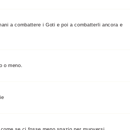
mani a combattere i Goti e poi a combatterli ancora e
no o meno.
ie
re come se ci fosse meno spazio per muoversi.