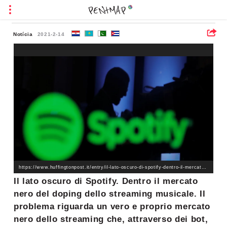
Notícia
2021-2-14
https://www.huffingtonpost.it/entry/il-lato-oscuro-di-spotify-dentro-il-mercato-nero-de[…]usicale_it_6009ae66c5b6efae62ffe2f8?utm_hp_ref=it-homepage
Il lato oscuro di Spotify. Dentro il mercato
nero del doping dello streaming musicale. Il
problema riguarda un vero e proprio mercato
nero dello streaming che, attraverso dei bot,