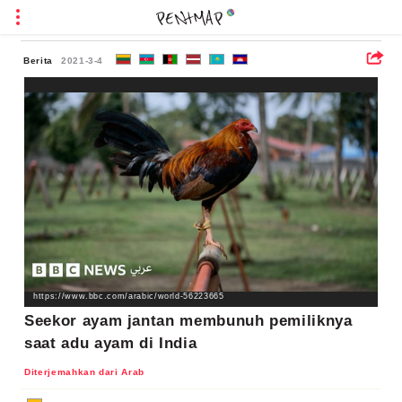
Berita
2021-3-4
https://www.bbc.com/arabic/world-56223665
Seekor ayam jantan membunuh pemiliknya
saat adu ayam di India
Diterjemahkan dari Arab