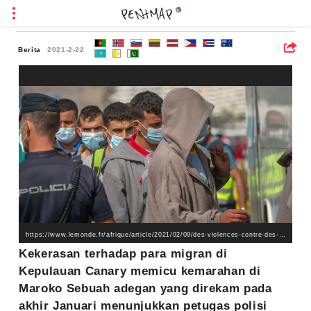
Berita
2021-2-22
https://www.lemonde.fr/afrique/article/2021/02/09/des-violences-contre-des-migrants-aux-canaries-suscitent-l-indignation-au-maroc_6069364_3212.html
Kekerasan terhadap para migran di
Kepulauan Canary memicu kemarahan di
Maroko Sebuah adegan yang direkam pada
akhir Januari menunjukkan petugas polisi