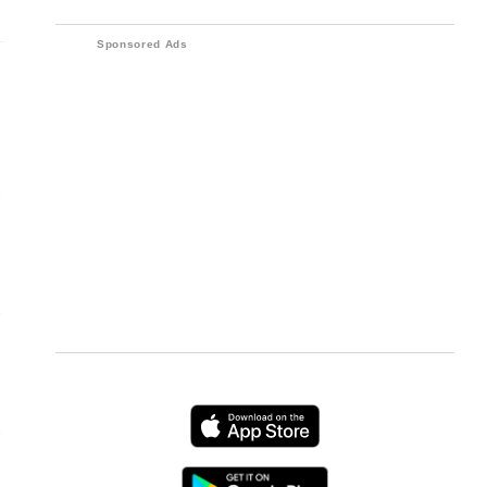
sudah membawa perangkat
bahwa perdebatan tentang masalah
elektronik
tersebut membenarkan pentingnya
Sponsored Ads
peran yang dipilihnya.