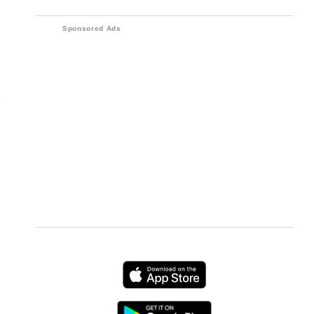
sudah membawa perangkat
bahwa perdebatan tentang masalah
elektronik
tersebut membenarkan pentingnya
Sponsored Ads
peran yang dipilihnya.