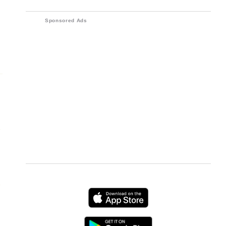
nouveau PlayStation VR qui se
Reproduisez le goût.
connecte à la PlayStation 5. Le PS
Sponsored Ads
VR de nouvelle génération sera un
tout nouveau système VR qui se
connecte à PlayStation 5 avec un
seul câble, et tous les éléments tels
que la résolution, l'angle de vue, le
suivi, l'entrée, etc. seront améliorés
par rapport à la version PS4 PS VR
de la génération précédente. . En ce
qui concerne le calendrier de
diffusion, "Il ne sera pas publié
d'ici 2021".