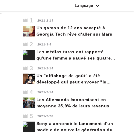
Language
vietnamien
indonésien
portugais
espagnol
allemand
japonais
français
anglais
coréen
italien
russe
arabe
1
2021-2-14
Un garçon de 12 ans accepté à
Georgia Tech rêve d'aller sur Mars
2
2021-3-4
Les médias turcs ont rapporté
qu'une femme a sauvé ses quatre
enfants d'un immeuble en feu à
3
2021-2-14
Istanbul le mercredi 24 février en
Un "affichage de goût" a été
les jetant par la fenêtre, et aucun
développé qui peut envoyer "le
d'entre eux n'a été blessé.
goût" aux endroits éloignés. Le
4
2021-2-14
"Taste Display" développé dans
Les Allemands économisent en
une université japonaise est fait en
moyenne 35,9% de leurs revenus
touchant la langue avec cinq types
de gels (gélatineux) qui durcissent
5
2021-2-28
des électrolytes qui vous font
Sony a annoncé le lancement d'un
ressentir cinq goûts (sucré, aigre,
modèle de nouvelle génération du
salé, amer et délicieux).