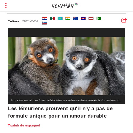
Culture
2021-2-24
https://www.abc.es/ciencia/abci-lemures-demuestran-no-existe-formula-unica-para-amor-duradero-202102130127_noticia.html
Les lémuriens prouvent qu'il n'y a pas de
formule unique pour un amour durable
Traduit de espagnol