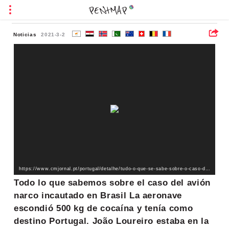
Noticias
2021-3-2
https://www.cmjornal.pt/portugal/detalhe/tudo-o-que-se-sabe-sobre-o-caso-do-aviao-com-droga-apreendido-no-brasil?ref=HP_BlocoEspeciais
Todo lo que sabemos sobre el caso del avión
narco incautado en Brasil La aeronave
escondió 500 kg de cocaína y tenía como
destino Portugal. João Loureiro estaba en la