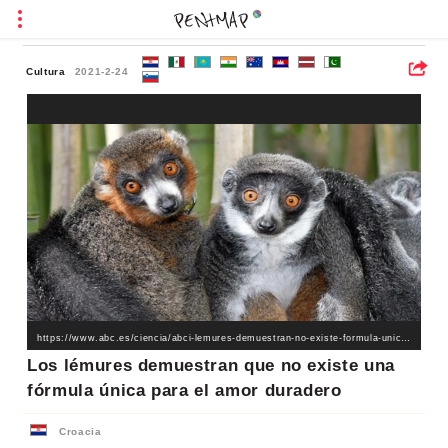
Cultura
2021-2-24
https://www.abc.es/ciencia/abci-lemures-demuestran-no-existe-formula-unica-para-amor-duradero-202102130127_noticia.html
Los lémures demuestran que no existe una
fórmula única para el amor duradero
Croacia