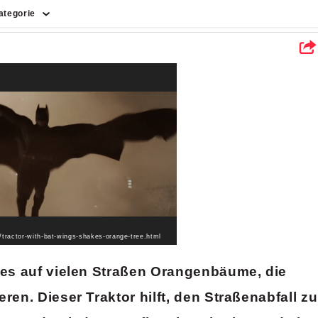
ategorie
issenschaft
achrichten
echnologie
Menschen
Essen
Kultur
Sport
Erde
/tractor-with-bat-wings-shakes-orange-tree.html
t es auf vielen Straßen Orangenbäume, die
ren. Dieser Traktor hilft, den Straßenabfall zu