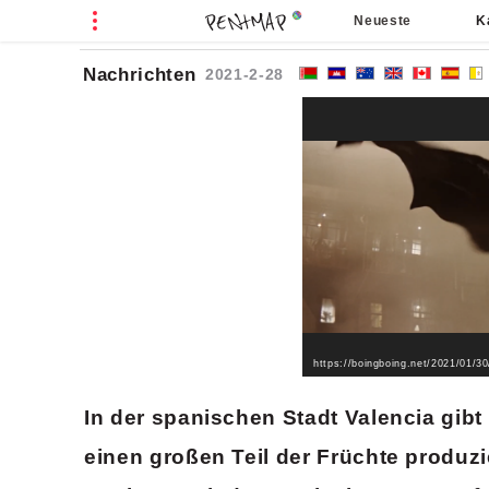
Neueste
K
W
N
T
Nachrichten
2021-2-28
https://boingboing.net/2021/01/30
In der spanischen Stadt Valencia gib
einen großen Teil der Früchte produzie