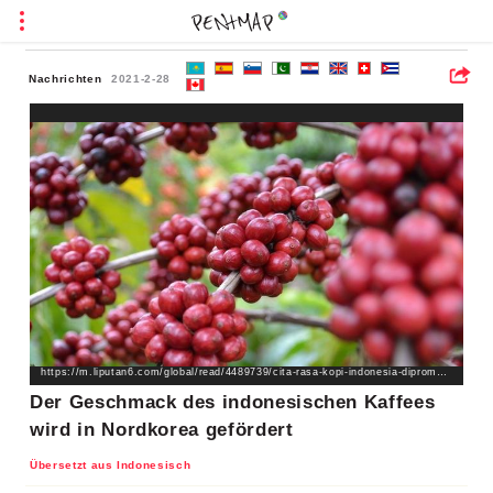
Nachrichten
2021-2-28
https://m.liputan6.com/global/read/4489739/cita-rasa-kopi-indonesia-dipromosikan-hingga-ke-korea-utara
Der Geschmack des indonesischen Kaffees
wird in Nordkorea gefördert
Übersetzt aus Indonesisch