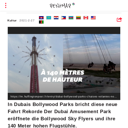
Kultur
2021-2-27
https://m.huffingtonpost.fr/entry/dubai-bollywood-parks-chaises-volantes-nouveau-manege-bat-des-record_fr_602fbc9ec5b66dfc101e029d
In Dubais Bollywood Parks bricht diese neue
Fahrt Rekorde Der Dubai Amusement Park
eröffnete die Bollywood Sky Flyers und ihre
140 Meter hohen Flugstühle.