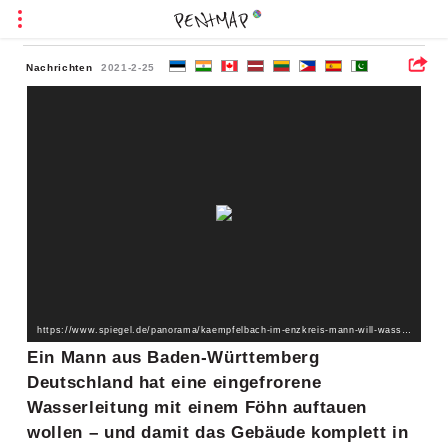
Nachrichten
2021-2-25
https://www.spiegel.de/panorama/kaempfelbach-im-enzkreis-mann-will-wasserleitung-mit-foehn-auftauen-haus-brennt-ab-a-1ea68eda-ebd7-4d3e-bb71-27be3f3f156f
Ein Mann aus Baden-Württemberg
Deutschland hat eine eingefrorene
Wasserleitung mit einem Föhn auftauen
wollen – und damit das Gebäude komplett in