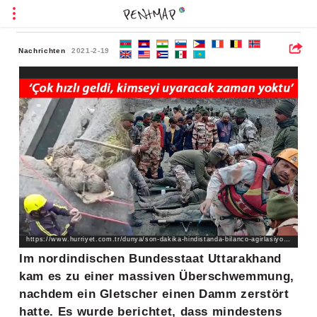
Nachrichten
2021-2-19
https://www.hurriyet.com.tr/dunya/son-dakika-hindistanda-bilanco-agirlasiyor-baraj-felaketinde-11-kisi-oldu-145-kisiyse-kayip-41735191
Im nordindischen Bundesstaat Uttarakhand
kam es zu einer massiven Überschwemmung,
nachdem ein Gletscher einen Damm zerstört
hatte. Es wurde berichtet, dass mindestens