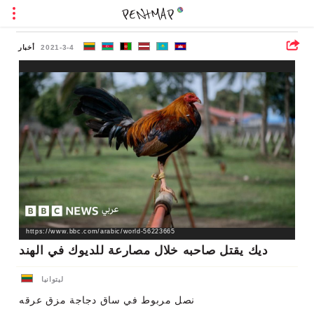
2021-3-4
أخبار
https://www.bbc.com/arabic/world-56223665
ديك يقتل صاحبه خلال مصارعة للديوك في الهند
ليتوانيا
نصل مربوط في ساق دجاجة مزق عرقه