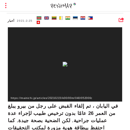
2021-2-25
أخبار
https://mainichi.jp/articles/20210215/k00/00m/040/052000c
في اليابان ، تم إلقاء القبض على رجل من بيرو يبلغ
من العمر 26 عامًا بدون ترخيص طبيب لإجراء عدة
عمليات جراحية. لكن الضحية بصحة جيدة. كما
احتفظ ببطاقة هوية مزورة لمكتب التحقيقات