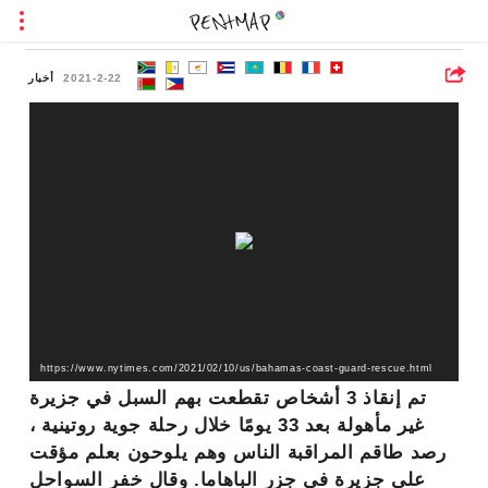
2021-2-22
أخبار
https://www.nytimes.com/2021/02/10/us/bahamas-coast-guard-rescue.html
تم إنقاذ 3 أشخاص تقطعت بهم السبل في جزيرة
غير مأهولة بعد 33 يومًا خلال رحلة جوية روتينية ،
رصد طاقم المراقبة الناس وهم يلوحون بعلم مؤقت
على جزيرة في جزر الباهاما. وقال خفر السواحل