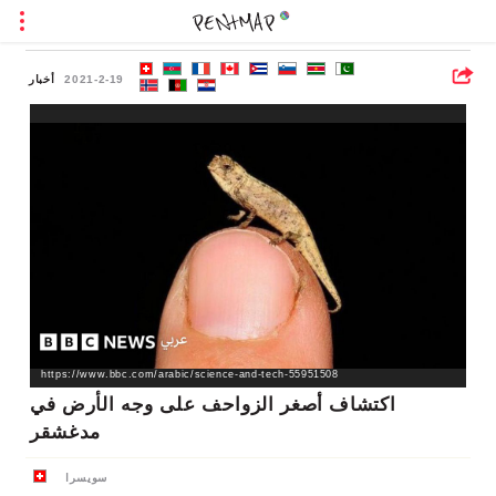
2021-2-19
أخبار
https://www.bbc.com/arabic/science-and-tech-55951508
اكتشاف أصغر الزواحف على وجه الأرض في
مدغشقر
سويسرا