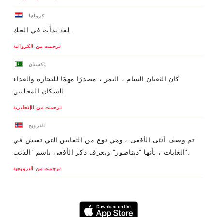
كرواتيا
لقد بدأت في الحك.
ترجمت من الكرواتية
باكستان
كان الثعبان السام ، النمر ، مصدرًا مهمًا للتجارة والغذاء
للسكان المحليين.
ترجمت من الإنجليزية
النرويج
تم وصف أنثى الأفعى ، وهي نوع من الثعابين التي تعيش في
الغابات ، بأنها "ديناصور" ويعرف ذكر الأفعى باسم "الذئب".
ترجمت من النرويجية