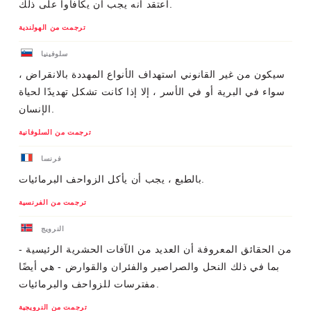
أعتقد أنه يجب أن يكافأوا على ذلك.
ترجمت من الهولندية
سلوفينيا
سيكون من غير القانوني استهداف الأنواع المهددة بالانقراض ،
سواء في البرية أو في الأسر ، إلا إذا كانت تشكل تهديدًا لحياة
الإنسان.
ترجمت من السلوفانية
فرنسا
بالطبع ، يجب أن يأكل الزواحف البرمائيات.
ترجمت من الفرنسية
النرويج
من الحقائق المعروفة أن العديد من الآفات الحشرية الرئيسية -
بما في ذلك النحل والصراصير والفئران والقوارض - هي أيضًا
مفترسات للزواحف والبرمائيات.
ترجمت من النرويجية