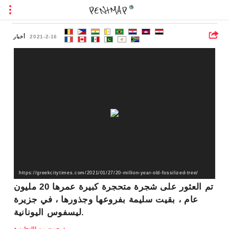
2021-2-16
أخبار
https://greekcitytimes.com/2021/01/27/20-million-year-old-fossilized-tree/
تم العثور على شجرة متحجرة كبيرة عمرها 20 مليون
عام ، بقيت سليمة بفروعها وجذورها ، في جزيرة
ليسفوس اليونانية.
ترجمت من الإنجليزية